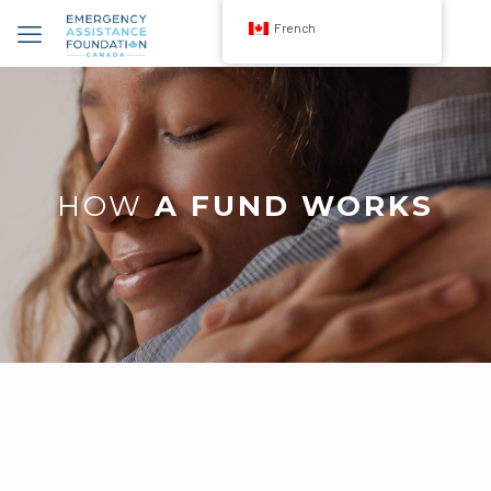
French
HOW
A FUND WORKS